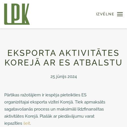
IZVĒLNE
Skip to main content
EKSPORTA AKTIVITĀTES
KOREJĀ AR ES ATBALSTU
25 jūnijs 2024
Pārtikas ražotājiem ir iespēja pieteikties ES
organizētajai eksporta vizītei Korejā. Tiek apmaksāts
sagatavošanās process un maksimāli līdzfinansētas
aktivitātes Korejā. Plašāk ar piedāvājumu varat
iepazīties
šeit
.