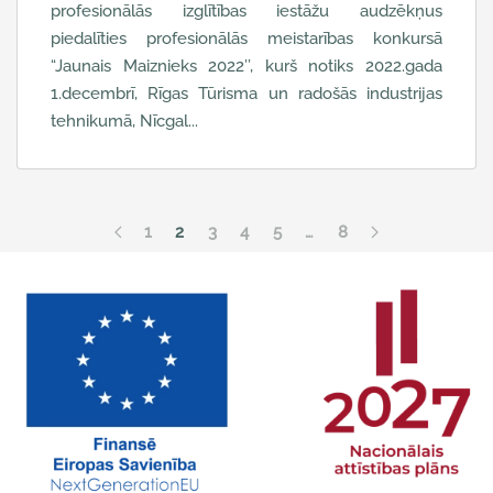
profesionālās izglītības iestāžu audzēkņus
piedalīties profesionālās meistarības konkursā
“Jaunais Maiznieks 2022’’, kurš notiks 2022.gada
1.decembrī, Rīgas Tūrisma un radošās industrijas
tehnikumā, Nīcgal...
1
2
3
4
5
…
8