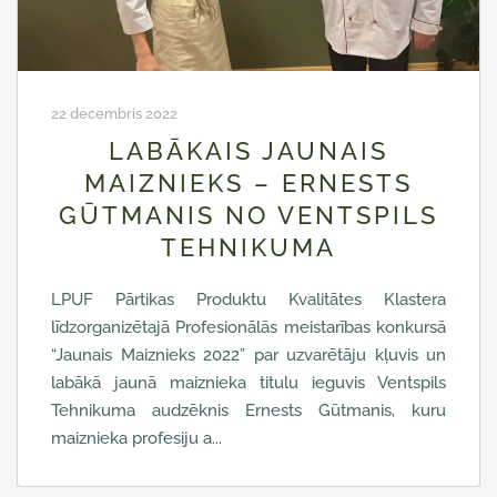
22 decembris 2022
LABĀKAIS JAUNAIS
MAIZNIEKS – ERNESTS
GŪTMANIS NO VENTSPILS
TEHNIKUMA
LPUF Pārtikas Produktu Kvalitātes Klastera
līdzorganizētajā Profesionālās meistarības konkursā
“Jaunais Maiznieks 2022” par uzvarētāju kļuvis un
labākā jaunā maiznieka titulu ieguvis Ventspils
Tehnikuma audzēknis Ernests Gūtmanis, kuru
maiznieka profesiju a...