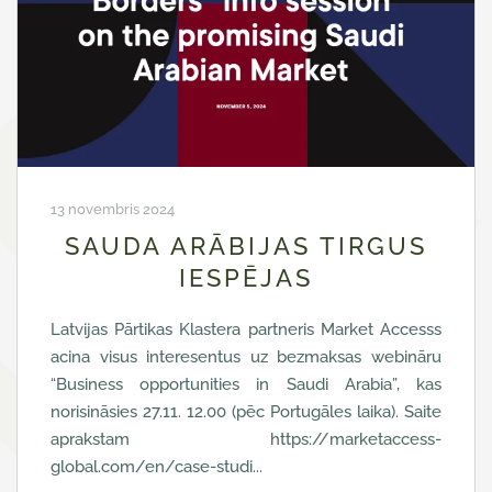
13 novembris 2024
SAUDA ARĀBIJAS TIRGUS
IESPĒJAS
Latvijas Pārtikas Klastera partneris Market Accesss
acina visus interesentus uz bezmaksas webināru
“Business opportunities in Saudi Arabia”, kas
norisināsies 27.11. 12.00 (pēc Portugāles laika). Saite
aprakstam https://marketaccess-
global.com/en/case-studi...