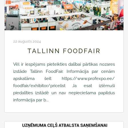
22 augusts 2024
TALLINN FOODFAIR
Vēl ir iespējams pieteikties dalībai pārtikas nozares
izstāde Tallinn FoodFair. Informācija par cenām
apskatāma šeit: https://www.profexpo.ee/
foodfair/exhibitor/pricelist Ja esat izlēmuši
piedalīties izstādē un nav nepieciešama papildus
informācija par b...